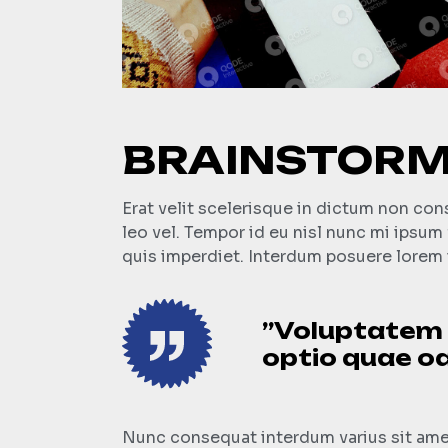
BRAINSTORM
Erat velit scelerisque in dictum non co
leo vel. Tempor id eu nisl nunc mi ipsu
quis imperdiet. Interdum posuere lorem 
”Voluptatem e
optio quae odi
Nunc consequat interdum varius sit amet