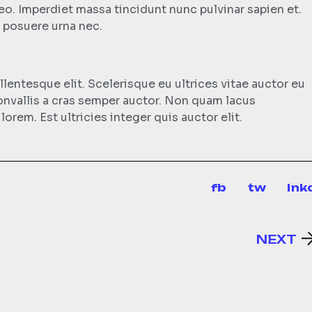
eo. Imperdiet massa tincidunt nunc pulvinar sapien et.
m posuere urna nec.
entesque elit. Scelerisque eu ultrices vitae auctor eu
convallis a cras semper auctor. Non quam lacus
rem. Est ultricies integer quis auctor elit.
fb
tw
lnk
NEXT