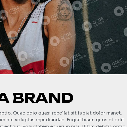
 A BRAND
optio. Quae odio quasi repellat sit fugiat dolor manet.
rum hic voluptas repudiandae. Fugiat bisun quos et odit
t est aut. Voluptatem ea rerum nisi. Ullam debitis optio.