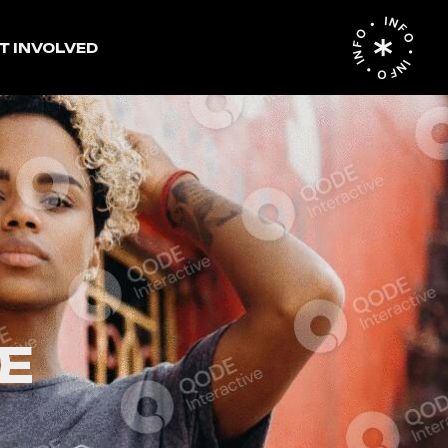
INFO • INFO • INFO •
T INVOLVED
E