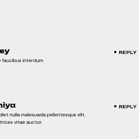
ey
REPLY
 faucibus interdum
iya
REPLY
iet nulla malesuada pellentesque elit.
trices vitae auctor.