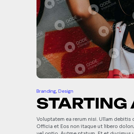
Branding
Design
STARTING
Voluptatem ea rerum nisi. Ullam debitis 
Officia et Eos non itaque ut libero dolo
vel optio. Autme ptatum. Et et ducimus u