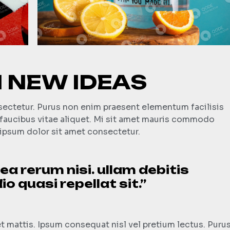
 NEW IDEAS
nsectetur. Purus non enim praesent elementum facilisis
m faucibus vitae aliquet. Mi sit amet mauris commodo
ipsum dolor sit amet consectetur.
a rerum nisi. ullam debitis
o quasi repellat sit.”
 mattis. Ipsum consequat nisl vel pretium lectus. Puru