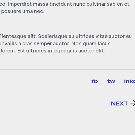
eo. Imperdiet massa tincidunt nunc pulvinar sapien et.
m posuere urna nec.
entesque elit. Scelerisque eu ultrices vitae auctor eu
convallis a cras semper auctor. Non quam lacus
rem. Est ultricies integer quis auctor elit.
fb
tw
lnk
NEXT