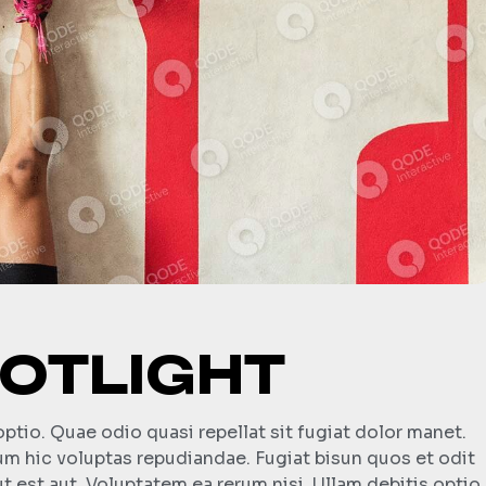
POTLIGHT
optio. Quae odio quasi repellat sit fugiat dolor manet.
rum hic voluptas repudiandae. Fugiat bisun quos et odit
t est aut. Voluptatem ea rerum nisi. Ullam debitis optio.