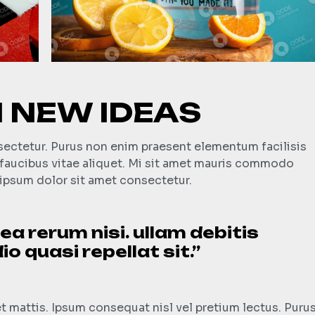
 NEW IDEAS
nsectetur. Purus non enim praesent elementum facilisis
m faucibus vitae aliquet. Mi sit amet mauris commodo
ipsum dolor sit amet consectetur.
a rerum nisi. ullam debitis
o quasi repellat sit.”
 mattis. Ipsum consequat nisl vel pretium lectus. Puru