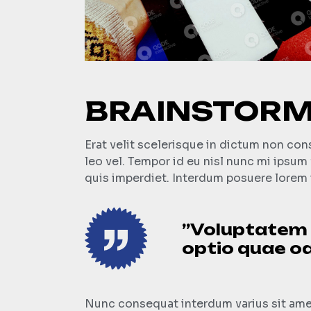
BRAINSTORM
Erat velit scelerisque in dictum non co
leo vel. Tempor id eu nisl nunc mi ipsu
quis imperdiet. Interdum posuere lorem 
”Voluptatem e
optio quae odi
Nunc consequat interdum varius sit amet