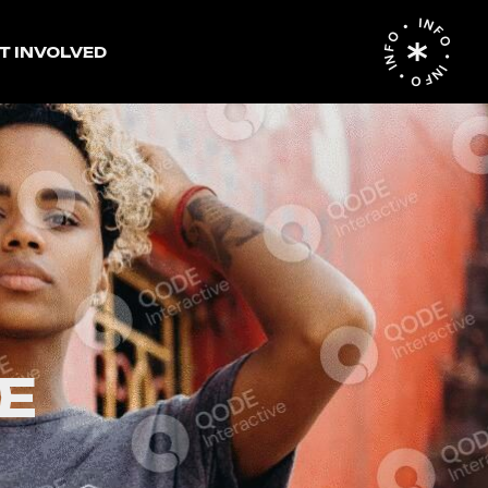
INFO • INFO • INFO •
T INVOLVED
E