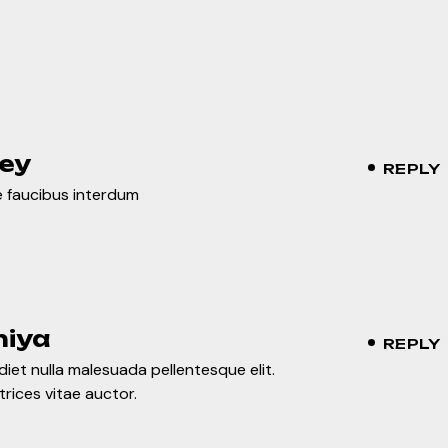
ey
REPLY
 faucibus interdum
iya
REPLY
iet nulla malesuada pellentesque elit.
trices vitae auctor.